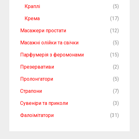
Краплі
(5)
Крема
(17)
Масажери простати
(12)
Масажні олійки та свічки
(5)
Парфумерія з феромонами
(15)
Презервативи
(2)
Пролонгатори
(5)
Страпони
(7)
Сувеніри та приколи
(3)
Фалоімітатори
(31)