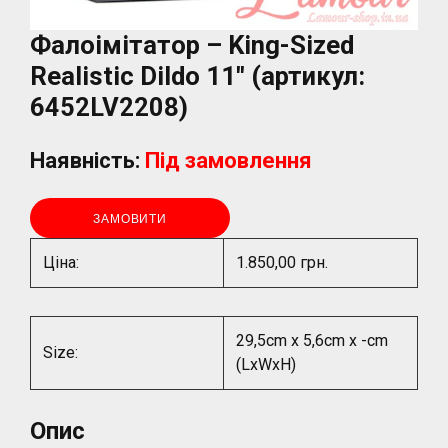
Фалоімітатор – King-Sized
Realistic Dildo 11″ (артикул:
6452LV2208)
Наявність:
Під замовлення
ЗАМОВИТИ
Ціна:
1.850,00 грн.
29,5cm x 5,6cm x -cm
Size:
(LxWxH)
Опис