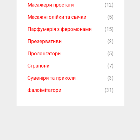
Масажери простати
(12)
Масажні олійки та свічки
(5)
Парфумерія з феромонами
(15)
Презервативи
(2)
Пролонгатори
(5)
Страпони
(7)
Сувеніри та приколи
(3)
Фалоімітатори
(31)