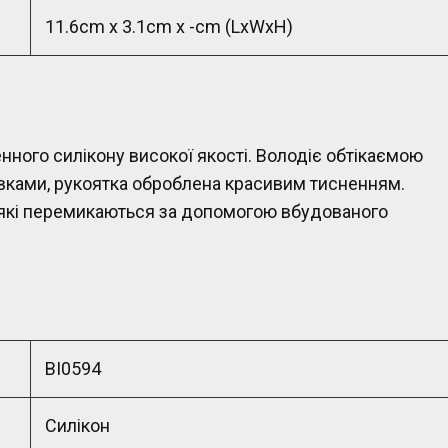
11.6cm x 3.1cm x -cm
(LxWxH)
нного силікону високої якості. Володіє обтікаємою
ками, рукоятка оброблена красивим тисненням.
, які перемикаються за допомогою вбудованого
BI0594
Силікон