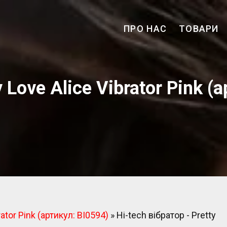
ПРО НАС
ТОВАРИ
арів У М. Тернопіль
 L`amour
y Love Alice Vibrator Pink (
rator Pink (артикул: BI0594)
»
Hi-tech вібратор - Pretty