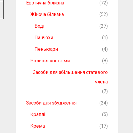
Еротична білизна
(72)
Жіноча білизна
(52)
Боді
(27)
Панчохи
(1)
Пеньюари
(4)
Рольові костюми
(8)
Засоби для збільшення статевого
члена
(7)
Засоби для збудження
(24)
Краплі
(5)
Крема
(17)