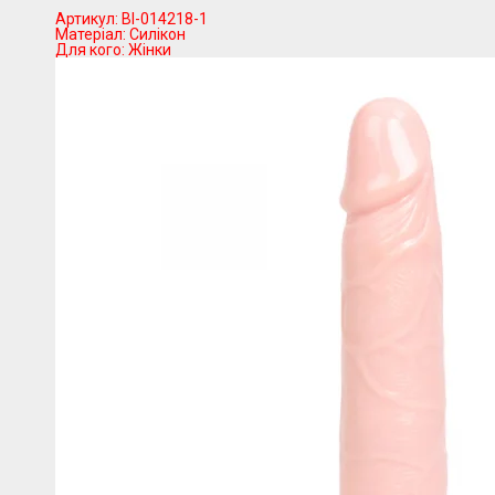
Артикул:
BI-014218-1
Матеріал:
Силікон
Для кого:
Жінки