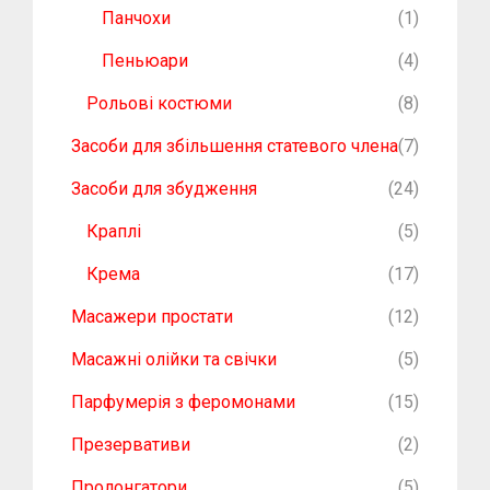
Панчохи
(1)
Пеньюари
(4)
Рольові костюми
(8)
Засоби для збільшення статевого члена
(7)
Засоби для збудження
(24)
Краплі
(5)
Крема
(17)
Масажери простати
(12)
Масажні олійки та свічки
(5)
Парфумерія з феромонами
(15)
Презервативи
(2)
Пролонгатори
(5)