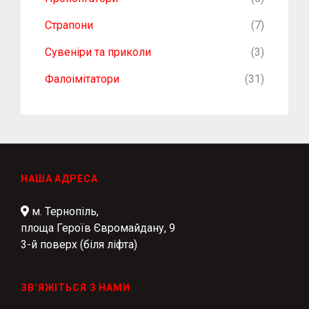
Страпони
(7)
Сувеніри та приколи
(3)
Фалоімітатори
(31)
НАША АДРЕСА
м. Тернопіль,
площа Героїв Євромайдану, 9
3-й поверх (біля ліфта)
ЗВ’ЯЖІТЬСЯ З НАМИ