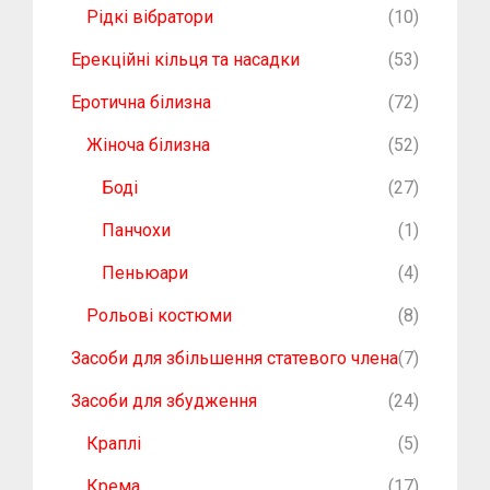
Рідкі вібратори
(10)
Ерекційні кільця та насадки
(53)
Еротична білизна
(72)
Жіноча білизна
(52)
Боді
(27)
Панчохи
(1)
Пеньюари
(4)
Рольові костюми
(8)
Засоби для збільшення статевого члена
(7)
Засоби для збудження
(24)
Краплі
(5)
Крема
(17)