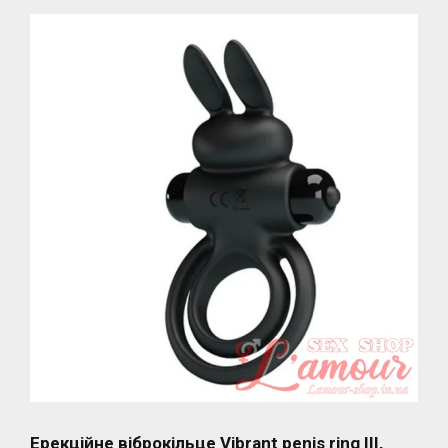
Ерекційне віброкільце Vibrant penis ring III,