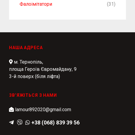
Фалоімітатори
(31)
НАША АДРЕСА
м. Тернопіль,
площа Героїв Євромайдану, 9
3-й поверх (біля ліфта)
ЗВ’ЯЖІТЬСЯ З НАМИ
lamour892020@gmail.com
+38 (068) 839 39 56