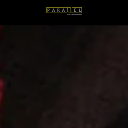
Замовлення товару
9
+
0
=